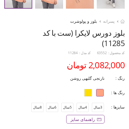
پسرانه
بلوز و پولوشرت
بلوز دورس لایکرا (ست با کد
11285)
کد محصول :
63552
کد مدل :
11284
2,082,000 تومان
رنگ :
نارنجی گلبهی روشن
رنگ ها :
سایزها :
3سال
4سال
5سال
6سال
8سال
راهنمای سایز