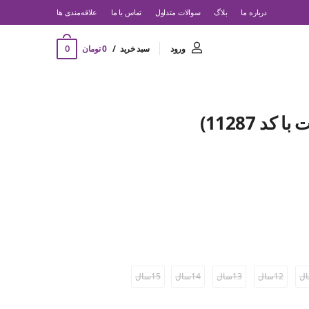
درباره ما
بلاگ
سوالات متداول
تماس با ما
‌علاقه‌مندی ها
0
ورود
سبد خرید
0 تومان
د 11287)
12سال
13سال
14سال
15سال