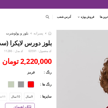
ترین ها
فروش ویژه
آدرس شعب
پسرانه
بلوز و پولوشرت
بلوز دورس لایکرا (ست با ک
کد محصول :
63591
کد مدل :
11286
2,220,000 تومان
رنگ :
قرمز
رنگ ها :
سایزها :
9سال
10سال
11سال
راهنمای سایز