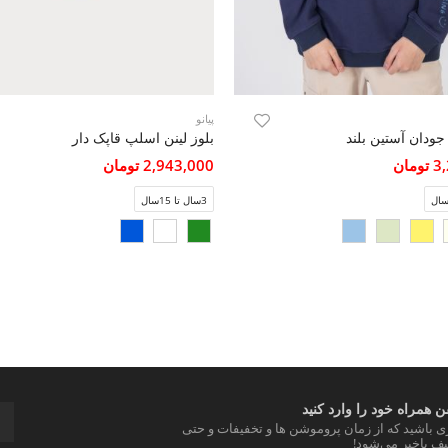
پیانو
ودان آستین بلند
بلوز لینن اسلپ قاپک دار
مان
2,943,000 تومان
3سال تا 15سال
 همراه خود را وارد کنید
ری باشید که از زمان پروموشن ها و تخفیفات و حتی
ف باخبر می‌شود!