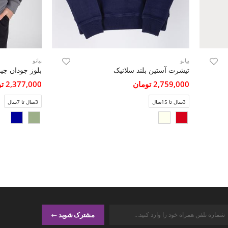
پیانو
پیانو
تیشرت آستین بلند سلانیک
بلوز جودان جی
2,759,000 تومان
2,377,000 تومان
3سال تا 15سال
3سال تا 7سال
مشترک شوید