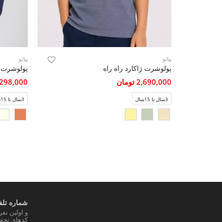
پیانو
پیانو
پولوشرت ژاکارد راه راه
پولوشرت ج
2,690,000 تومان
3,298,000 تو
3سال تا 15سال
3سال تا 15سال
شماره تلفن
و اولین نف
کدهای تخفی