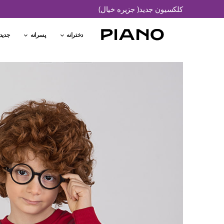
کلکسیون جدید( جزیره خیال)
دخترانه
پسرانه
جدید