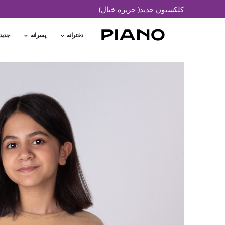
کلکسیون جدید( جزیره خیال)
دخترانه
پسرانه
جدید