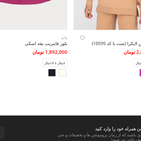
پیانو
ایکرا (ست با کد 10595)
بلوز فاینریب یقه اسکی
مان
1,892,000 تومان
3سال تا 14سال
 همراه خود را وارد کنید
ری باشید که از زمان پروموشن ها و تخفیفات و حتی
ف باخبر می‌شود!