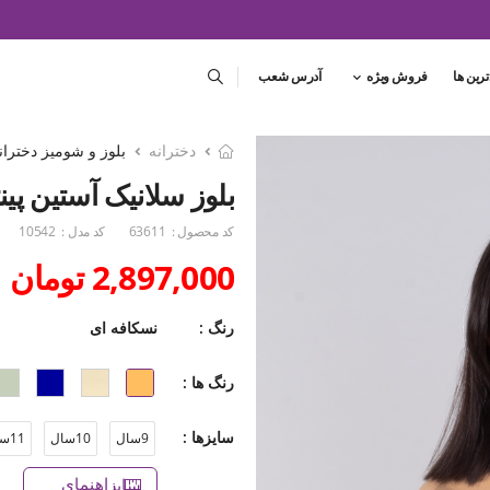
ترین ها
فروش ویژه
آدرس شعب
دخترانه
بلوز و شومیز دختران
بلوز سلانیک آستین پینتاک
کد محصول :
63611
کد مدل :
10542
2,897,000 تومان
رنگ :
نسکافه ای
رنگ ها :
سایزها :
9سال
10سال
11سال
راهنمای سایز