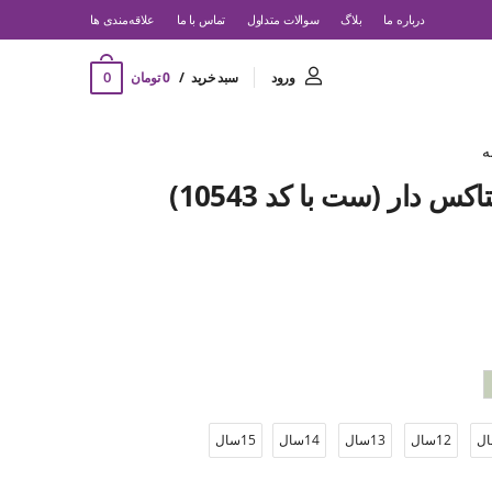
درباره ما
بلاگ
سوالات متداول
تماس با ما
‌علاقه‌مندی ها
0
ورود
سبد خرید
0 تومان
ه
س دار (ست با کد 10543)
12سال
13سال
14سال
15سال