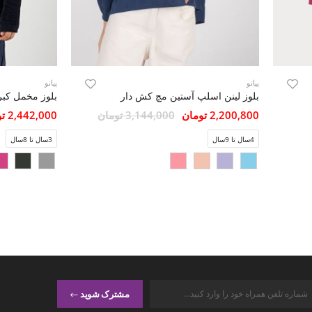
پیانو
پیانو
بلوز لینن اسلپ آستین مچ کش دار
بلوز مخمل کبر
2,200,800 تومان
3,144,000 تومان
2,442,000 تومان
4سال تا 9سال
3سال تا 8سال
مشترک شوید