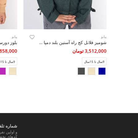
پیانو
پیانو
شومیز فلانل کج راه آستین بلند دمپا گت دار
بلوز دورس ل
3,512,000 تومان
2,858,000 تو
9سال تا 15سال
9سال تا 15سال
شماره تلفن
و اولین نف
کدهای تخفی