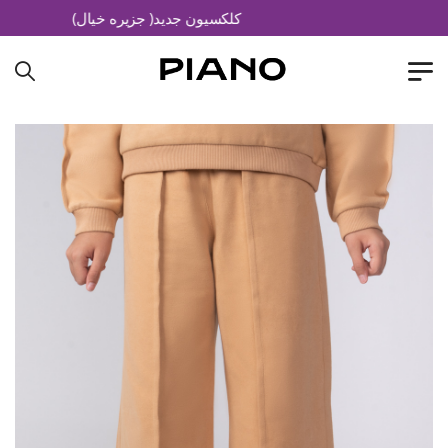
کلکسیون جدید( جزیره خیال)