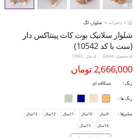
دخترانه
شلوار، لگ
شلوار سلانیک بوت کات پینتاکس دار
(ست با کد 10542)
کد محصول :
63644
کد مدل :
10543
2,666,000 تومان
رنگ :
نسکافه ای
رنگ ها :
سایزها :
9سال
10سال
11سال
12سال
13سال
14سال
15سال