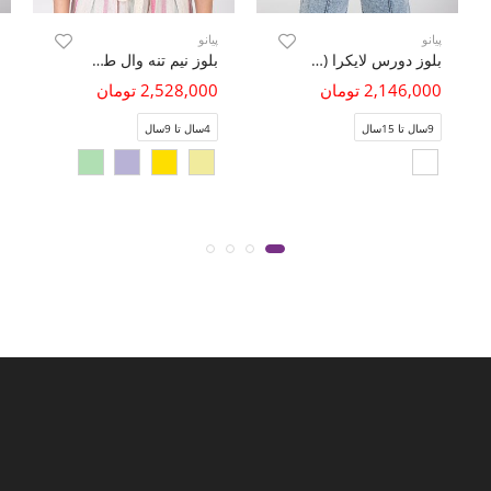
پیانو
پیانو
بلوز دورس لایکرا (یلدا)
بلوز نیم تنه وال طرح راه راه برجسته آستین کوتاه
2,146,000 تومان
2,528,000 تومان
9سال تا 15سال
4سال تا 9سال