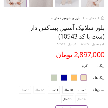
دخترانه
بلوز و شومیز دخترانه
بلوز سلانیک آستین پینتاکس دار
(ست با کد 10543)
کد محصول :
63677
کد مدل :
10542
2,897,000 تومان
رنگ :
کرم
رنگ ها :
سایزها :
9سال
10سال
11سال
12سال
13سال
14سال
15سال