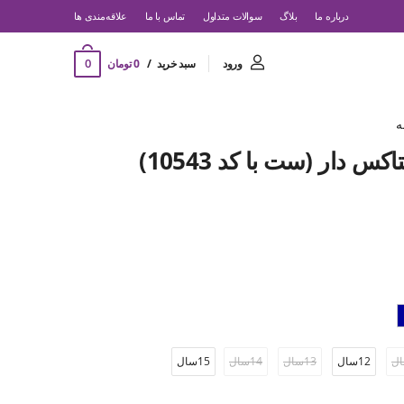
درباره ما
بلاگ
سوالات متداول
تماس با ما
‌علاقه‌مندی ها
0
ورود
سبد خرید
0 تومان
ه
س دار (ست با کد 10543)
12سال
13سال
14سال
15سال