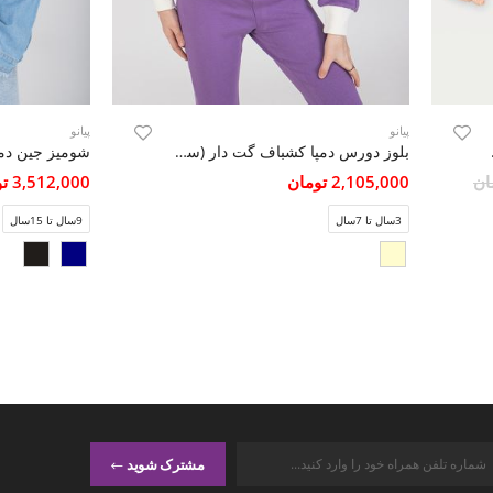
پیانو
پیانو
ا 10306)
بلوز دورس دمپا کشباف گت دار (ست با کد 10290)
شومیز جین دم
2,105,000 تومان
3,512,000 تومان
3سال تا 7سال
9سال تا 15سال
مشترک شوید