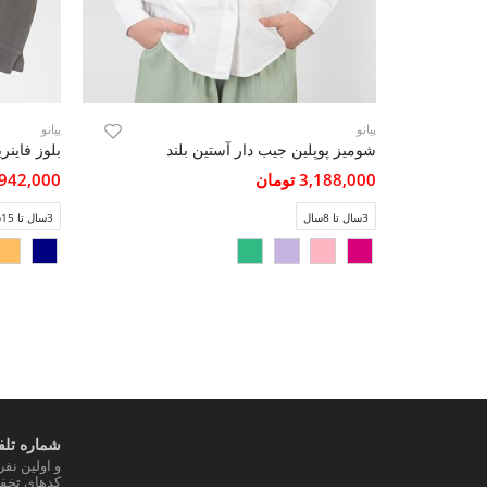
پیانو
پیانو
شومیز پوپلین جیب دار آستین بلند
3,188,000 تومان
1,942,000 تو
3سال تا 8سال
3سال تا 15سال
شماره تلفن
و اولین نف
کدهای تخفی