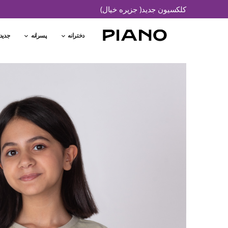
کلکسیون جدید( جزیره خیال)
دخترانه
پسرانه
جدید