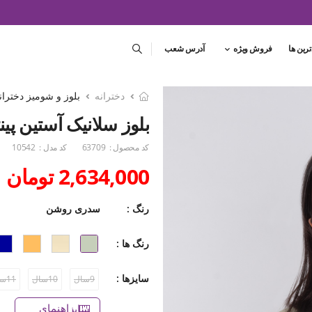
ترین ها
فروش ویژه
آدرس شعب
دخترانه
بلوز و شومیز دختران
بلوز سلانیک آستین پینتاک
کد محصول :
63709
کد مدل :
10542
2,634,000 تومان
رنگ :
سدری روشن
رنگ ها :
سایزها :
9سال
10سال
11سال
راهنمای سایز