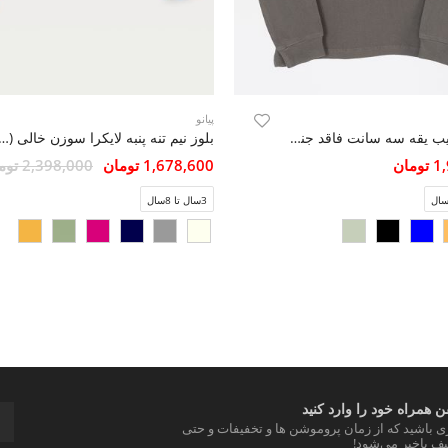
پیانو
بلوز فاینریب یقه سه سانت فاقد جنسیت
بلوز نیم تنه پنبه لایکرا سوزن خالی (ست ب
مان
1,678,600 تومان
2,398,000 تومان
3سال تا 8سال
 همراه خود را وارد کنید
ری باشید که از زمان پروموشن ها و تخفیفات و حتی
ف باخبر می‌شود!