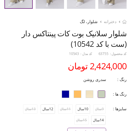
دخترانه
شلوار، لگ
شلوار سلانیک بوت کات پینتاکس دار
(ست با کد 10542)
کد محصول :
63755
کد مدل :
10543
2,424,000 تومان
رنگ :
سدری روشن
رنگ ها :
سایزها :
9سال
10سال
11سال
12سال
13سال
14سال
15سال