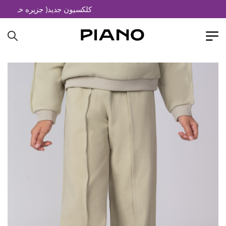
کلکسیون جدید( جزیره خیال)