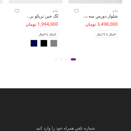
پیانو
پیانو
شلوار دورس سه نخ خار خورده (ست با کد 10725)
لگ جین تریکو برش دار
3,498,000 تومان
1,994,000 تومان
9سال تا 15سال
5سال تا 9سال
شماره تلفن همراه خود را وارد کنید