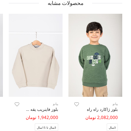
محصولات مشابه
پیانو
پیانو
بلوز ژاکارد راه راه
بلوز فاینریب یقه سه سانت فاقد جنسیت
2,082,000 تومان
1,942,000 تومان
3سال
3سال تا 15سال