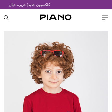
کلکسیون جدید( جزیره خیال)