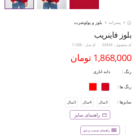
پسرانه
بلوز و پولوشرت
بلوز فاینریب
کد محصول :
63846
کد مدل :
11288
1,868,000 تومان
رنگ :
دانه اناری
رنگ ها :
سایزها :
3سال
4سال
5سال
راهنمای سایز
راهنمای شست و شو