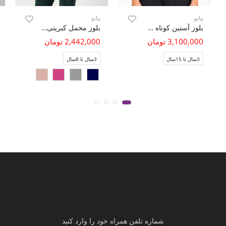
پیانو
پیانو
بلوز آستین کوتاه ساده بافت چهار خونه
بلوز مخمل کبریتی یقه سه سانت
3,100,000 تومان
2,442,000 تومان
3سال تا 15سال
3سال تا 8سال
شماره تلفن همراه خود را وارد کنید