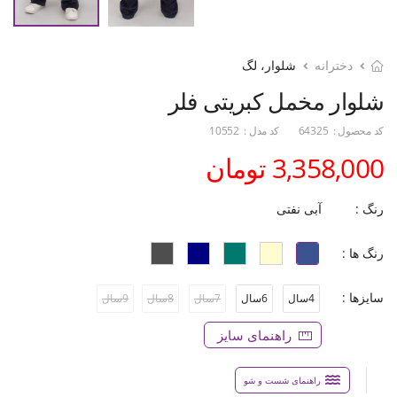
دخترانه
شلوار، لگ
شلوار مخمل کبریتی فلر
کد محصول :
64325
کد مدل :
10552
3,358,000 تومان
رنگ :
آبی نفتی
رنگ ها :
سایزها :
4سال
6سال
7سال
8سال
9سال
راهنمای سایز
راهنمای شست و شو