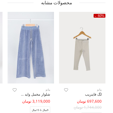
محصولات مشابه
60%
پیانو
پیانو
لگ فاینریب
شلوار مخمل واید (ست با کد 10738)
697,600 تومان
3,119,000 تومان
1,744,000 تومان
9سال تا 15سال