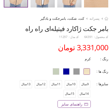
پسرانه
کت، شکت، بامرجکت و بادگیر
بامر جکت ژاکارد فیتیله‌ای راه راه
کد محصول :
64391
کد مدل :
11297
3,331,000 تومان
رنگ :
کرم
رنگ ها :
سایزها :
9سال
10سال
11سال
12سال
13سال
14سال
15سال
راهنمای سایز