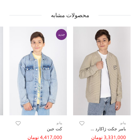
محصولات مشابه
جدید
پیانو
پیانو
بامر جکت ژاکارد فیتیله‌ای راه راه
کت جین
3,331,000 تومان
4,417,000 تومان