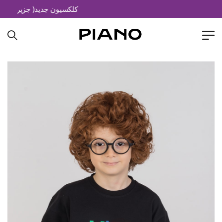
کلکسیون جدید( جزیره خیال)