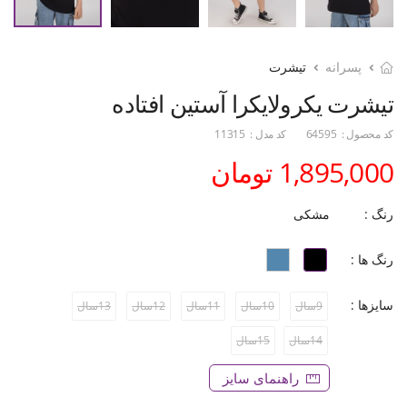
پسرانه
تیشرت
تیشرت یکرولایکرا آستین افتاده
کد محصول :
64595
کد مدل :
11315
1,895,000 تومان
رنگ :
مشکی
رنگ ها :
سایزها :
9سال
10سال
11سال
12سال
13سال
14سال
15سال
راهنمای سایز