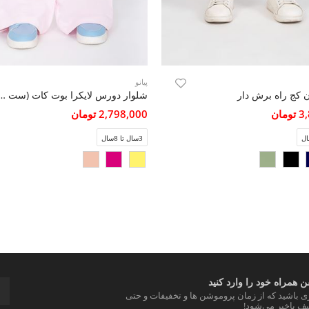
پیانو
ن کج راه برش دار
شلوار دورس لایکرا بوت کات (ست ب
مان
2,798,000 تومان
3سال تا 8سال
 همراه خود را وارد کنید
ری باشید که از زمان پروموشن ها و تخفیفات و حتی
ف باخبر می‌شود!