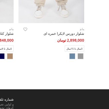
پیانو
پیانو
شلوار دورس لایکرا خمره ای
شلوار کتا
2,898,000 تومان
3,848,000 تو
3سال تا 15سال
5سال تا 9سال
شماره تلفن
و اولین نف
کدهای تخفی