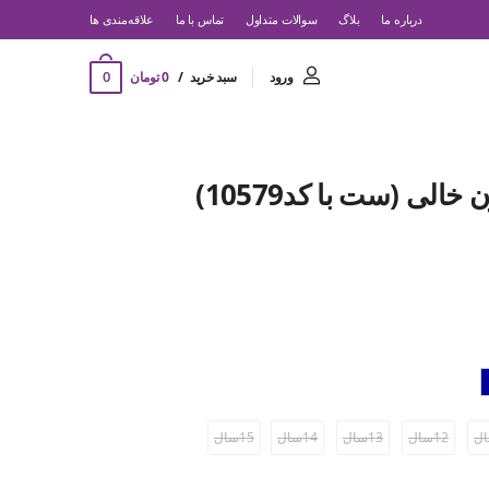
درباره ما
بلاگ
سوالات متداول
تماس با ما
‌علاقه‌مندی ها
0
ورود
سبد خرید
0 تومان
خالی (ست با کد10579)
12سال
13سال
14سال
15سال