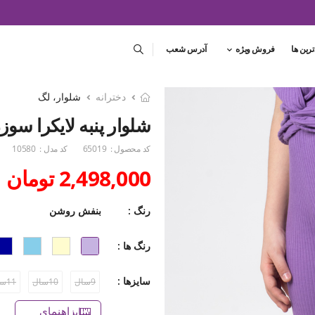
ترین ها
فروش ویژه
آدرس شعب
دخترانه
شلوار، لگ
شلوار پنبه لایکرا سوزن 
کد محصول :
65019
کد مدل :
10580
2,498,000 تومان
رنگ :
بنفش روشن
رنگ ها :
سایزها :
9سال
10سال
11سال
راهنمای سایز