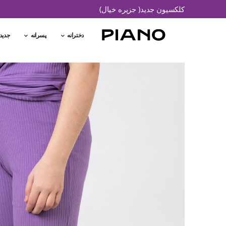
کلکسیون جدید( جزیره خیال)
دخترانه
پسرانه
جدید