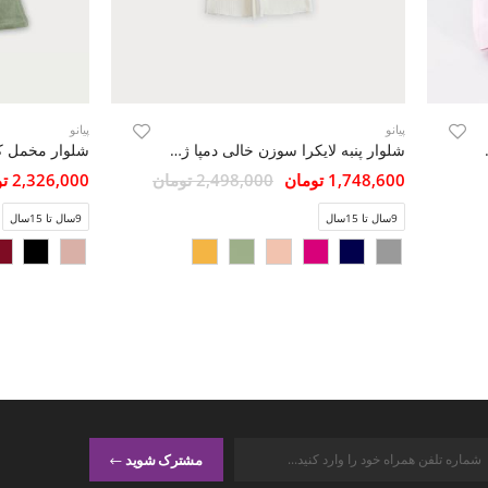
پیانو
پیانو
ا کد 10592)
شلوار پنبه لایکرا سوزن خالی دمپا ژور (ست با 10307)
1,748,600 تومان
2,498,000 تومان
2,326,000 تومان
9سال تا 15سال
9سال تا 15سال
مشترک شوید