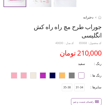
دخترانه
جوراب طرح مچ راه راه کش
انگلیسی
کد محصول :
65068
کد مدل :
40030
210,000 تومان
رنگ :
سفید
رنگ ها :
سایزها :
35-38
31-34
راهنمای شست و شو