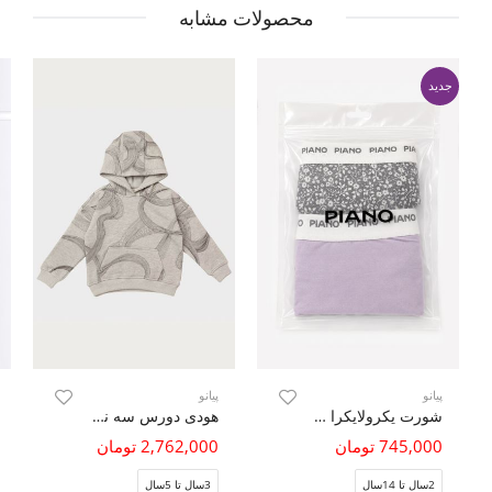
محصولات مشابه
جدید
پیانو
پیانو
شورت یکرولایکرا پا دار گل دار پک دوتایی
هودی دورس سه نخ خار خورده
745,000 تومان
2,762,000 تومان
2سال تا 14سال
3سال تا 5سال