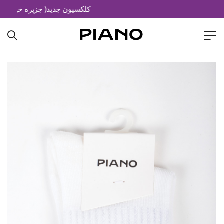
کلکسیون جدید( جزیره خیال)