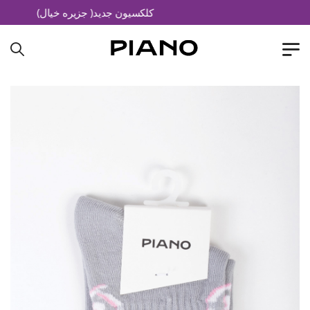
کلکسیون جدید( جزیره خیال)