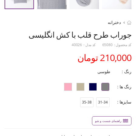
دخترانه
جوراب طرح قلب با کش انگلیسی
کد محصول :
65080
کد مدل :
40026
210,000 تومان
رنگ :
طوسی
رنگ ها :
سایزها :
35-38
31-34
راهنمای شست و شو