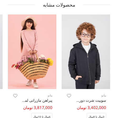
محصولات مشابه
پیانو
پیانو
سوییت شرت دورس سه نخ فاقد جنسیت (ست با کد 11414)
پیراهن مازراتی لمه دار آستین بلند
3,402,000 تومان
3,817,000 تومان
3سال تا 8سال
6سال تا 10سال