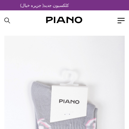
کلکسیون جدید( جزیره خیال)