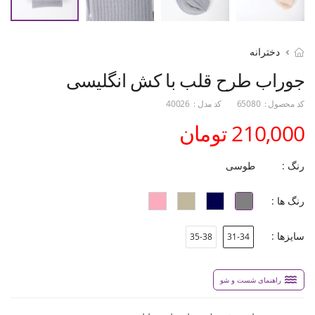
دخترانه
جوراب طرح قلب با کش انگلیسی
کد محصول :
65080
کد مدل :
40026
210,000 تومان
رنگ :
طوسی
رنگ ها :
سایزها :
35-38
31-34
راهنمای شست و شو