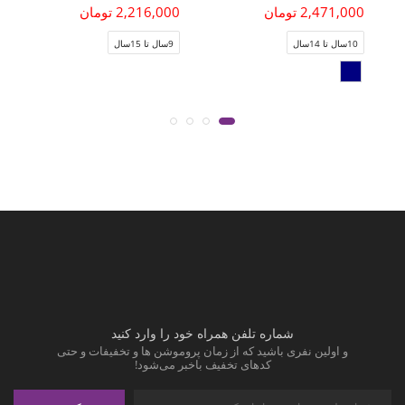
2,471,000 تومان
2,216,000 تومان
10سال تا 14سال
9سال تا 15سال
شماره تلفن همراه خود را وارد کنید
و اولین نفری باشید که از زمان پروموشن ها و تخفیفات و حتی
کدهای تخفیف باخبر می‌شود!