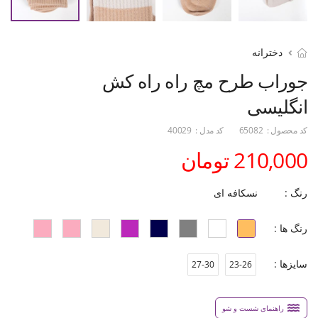
دخترانه
جوراب طرح مچ راه راه کش
انگلیسی
کد محصول :
65082
کد مدل :
40029
210,000 تومان
رنگ :
نسکافه ای
رنگ ها :
سایزها :
27-30
23-26
راهنمای شست و شو