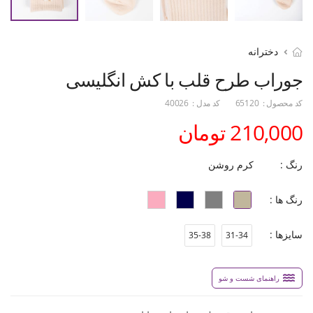
دخترانه
جوراب طرح قلب با کش انگلیسی
کد محصول :
65120
کد مدل :
40026
210,000 تومان
رنگ :
کرم روشن
رنگ ها :
سایزها :
35-38
31-34
راهنمای شست و شو