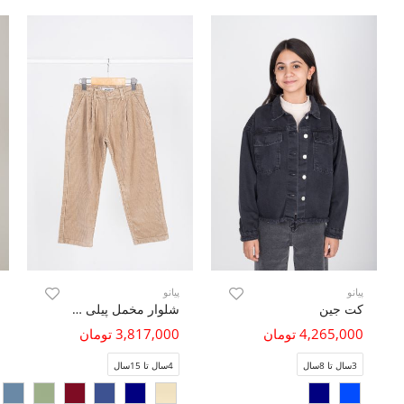
پیانو
پیانو
کت جین
شلوار مخمل پیلی دار
4,265,000 تومان
3,817,000 تومان
3سال تا 8سال
4سال تا 15سال