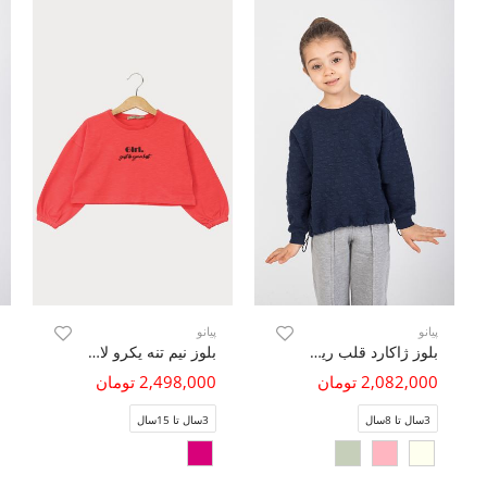
پیانو
پیانو
بلوز ژاکارد قلب ریز دمپا گت دار
بلوز نیم تنه یکرو لایکرا (ست با کد 10195)
2,082,000 تومان
2,498,000 تومان
3سال تا 8سال
3سال تا 15سال