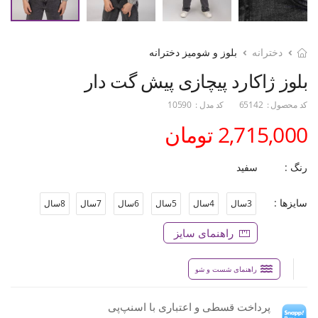
دخترانه
بلوز و شومیز دخترانه
بلوز ژاکارد پیچازی پیش گت دار
کد محصول :
65142
کد مدل :
10590
2,715,000 تومان
رنگ :
سفید
سایزها :
3سال
4سال
5سال
6سال
7سال
8سال
راهنمای سایز
راهنمای شست و شو
پرداخت قسطی و اعتباری با اسنپ‌پی