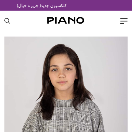
کلکسیون جدید( جزیره خیال)