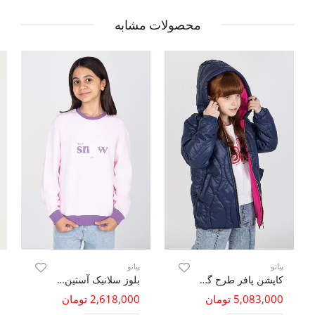
محصولات مشابه
پیانو
پیانو
کاپشن پافر طرح گلدانی
بلوز سلانیک آستین افتاده
5,083,000 تومان
2,618,000 تومان