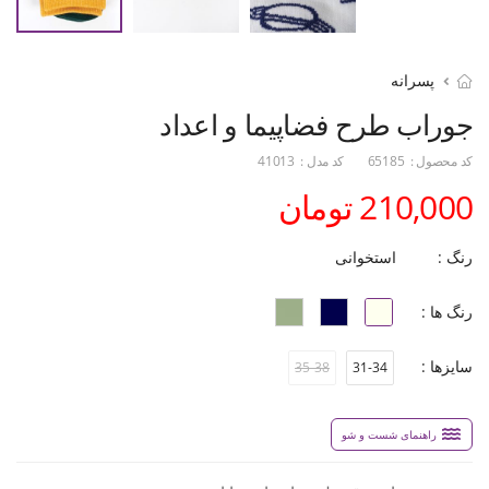
پسرانه
جوراب طرح فضاپیما و اعداد
کد محصول :
65185
کد مدل :
41013
210,000 تومان
رنگ :
استخوانی
رنگ ها :
سایزها :
35-38
31-34
راهنمای شست و شو