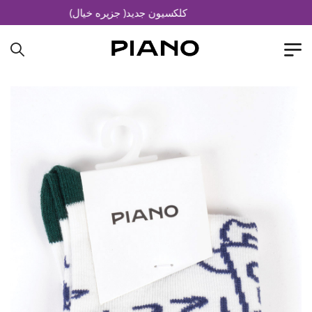
کلکسیون جدید( جزیره خیال)