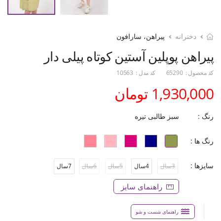
دخترانه
پیراهن، سارافون
پیراهن پوپلین آستین کوتاه پیلی دار
کد محصول :
65290
کد مدل :
10563
1,930,000 تومان
رنگ :
سبز طالبی تیره
رنگ ها :
سایزها :
3سال
4سال
5سال
6سال
7سال
راهنمای سایز
راهنمای شست و شو