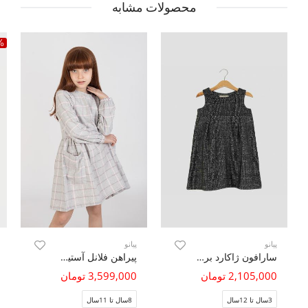
محصولات مشابه
%
پیانو
پیانو
سارافون ژاکارد برفکی پیلی دار
پیراهن فلانل آستین بلند
2,105,000 تومان
3,599,000 تومان
3سال تا 12سال
8سال تا 11سال