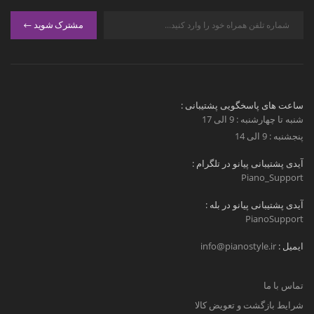
مشترک شوید
ساعت های پاسخگویی پشتیبانی :
شنبه تا چهارشنبه : 9 الی 17
پنجشنبه : 9 الی 14
آیدی پشتیبانی پیانو در تلگرام :
Piano_Support
آیدی پشتیبانی پیانو در بله :
PianoSupport
ایمیل :
info@pianostyle.ir
تماس با ما
شرایط بازگشت و تعویض کالا