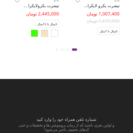
تیشرت یکرو لایکرا بیسیک
تیشرت یکرولایکرا تمام چاپ (ست با کد 11476)
1,007,400 تومان
2,445,000 تومان
1,679,000 تومان
3سال تا 15سال
3سال تا 7سال
شماره تلفن همراه خود را وارد کنید
و اولین نفری باشید که از زمان پروموشن ها و تخفیفات و حتی
کدهای تخفیف باخبر می‌شود!