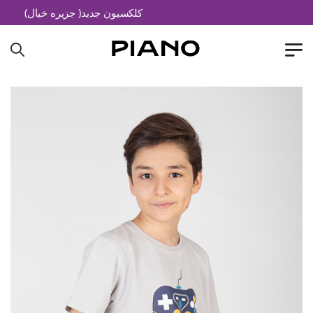
کلکسیون جدید( جزیره خیال)