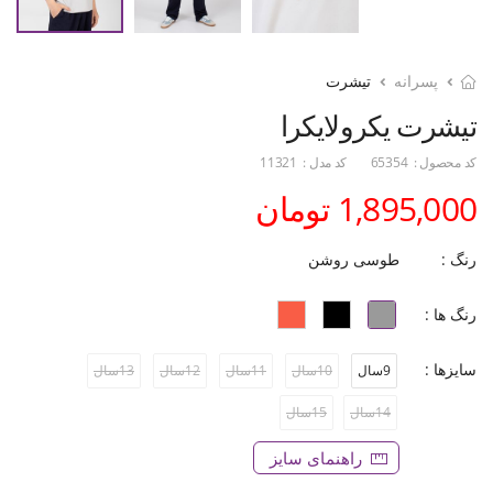
پسرانه
تیشرت
تیشرت یکرولایکرا
کد محصول :
65354
کد مدل :
11321
1,895,000 تومان
رنگ :
طوسی روشن
رنگ ها :
سایزها :
9سال
10سال
11سال
12سال
13سال
14سال
15سال
راهنمای سایز