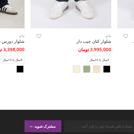
پیانو
پیانو
سیت (ست با کد 11433)
شلوار کتان جیب دار
3,995,000 تومان
3,398,000 تومان
3سال تا 15سال
9سال تا 13سال
مشترک شوید