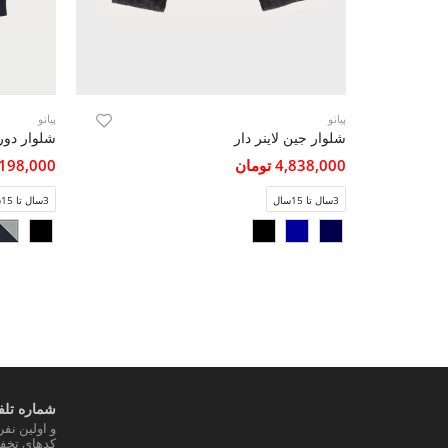
پیانو
پیانو
شلوار جین لاینر دار
4,838,000 تومان
3,198,000 تو
3سال تا 15سال
3سال تا 15سال
شماره تلفن
و اولین نف
کدهای تخفی