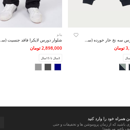
پیانو
شلوار دورس سه نخ خار خورده (ست با 11110)
شلوار دورس لایکرا فاقد جن
مان
2,898,000 تومان
3سال تا 15سال
 همراه خود را وارد کنید
ری باشید که از زمان پروموشن ها و تخفیفات و حتی
ف باخبر می‌شود!