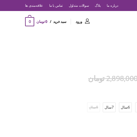
درباره ما
بلاگ
سوالات متداول
تماس با ما
‌علاقه‌مندی ها
0
ورود
سبد خرید
0 تومان
2,898,00 تومان
6سال
7سال
8سال