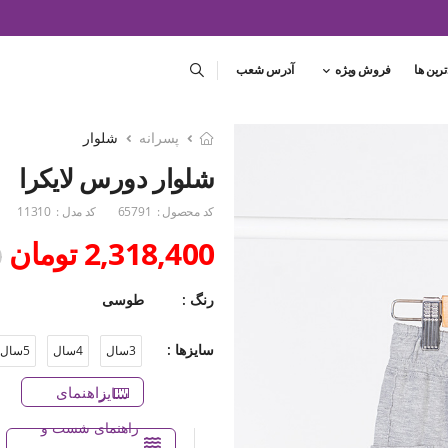
ترین ها
فروش ویژه
آدرس شعب
پسرانه
شلوار
شلوار دورس لایکرا
کد محصول :
65791
کد مدل :
11310
2,318,400 تومان
0
رنگ :
طوسی
سایزها :
3سال
4سال
5سال
راهنمای سایز
راهنمای شست و