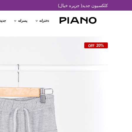
کلکسیون جدید( جزیره خیال)
دخترانه
پسرانه
جدید
20%