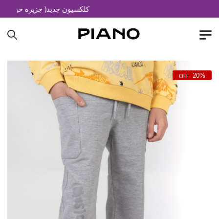
کلکسیون جدید( جزیره خیال)
20%