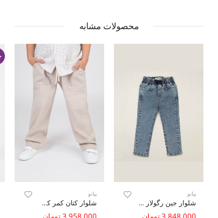
محصولات مشابه
ج
پیانو
پیانو
شلوار جین رگولار کمر کش
شلوار کتان کمر کش
3,848,000 تومان
3,958,000 تومان