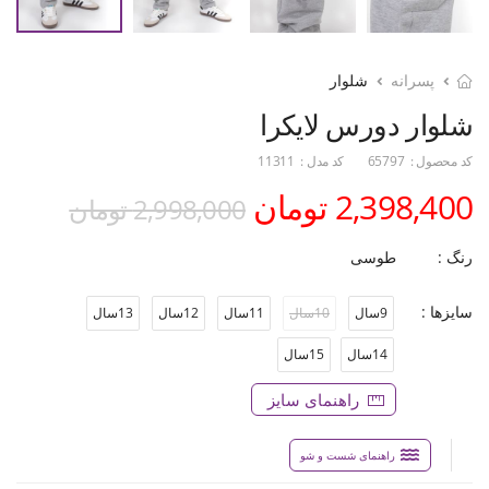
پسرانه
شلوار
شلوار دورس لایکرا
کد محصول :
65797
کد مدل :
11311
2,398,400 تومان
2,998,000 تومان
رنگ :
طوسی
سایزها :
9سال
10سال
11سال
12سال
13سال
14سال
15سال
راهنمای سایز
راهنمای شست و شو