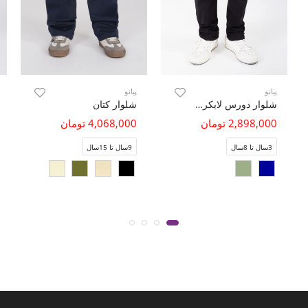
پیانو
پیانو
شلوار دورس لایکرا برش دار
شلوار کتان
2,898,000 تومان
4,068,000 تومان
3سال تا 8سال
9سال تا 15سال