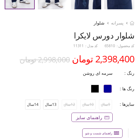
پسرانه
شلوار
شلوار دورس لایکرا
کد محصول :
65810
کد مدل :
11311
2,398,400 تومان
2,998,000 تومان
رنگ :
سرمه ای روشن
رنگ ها :
سایزها :
9سال
10سال
12سال
13سال
14سال
راهنمای سایز
راهنمای شست و شو