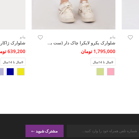
پیانو
پیانو
شلوارک یکرو لایکرا چاک دار (ست با کد 10375)
شلوارک ژاکارد
1,795,000 تومان
639,200 تومان
9سال تا 14سال
9سال تا 14سال
مشترک شوید