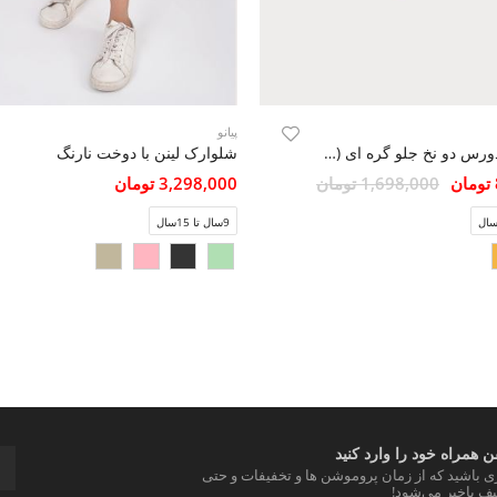
پیانو
شلوارک دورس دو نخ جلو گره ای (ست با کد10221-10220)
شلوارک لینن با دوخت نارنگ
1,698,000 تومان
3,298,000 تومان
9سال تا 15سال
 همراه خود را وارد کنید
ری باشید که از زمان پروموشن ها و تخفیفات و حتی
ف باخبر می‌شود!