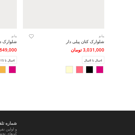
پیانو
پیانو
شلوارک کتان پیلی دار
3,031,000 تومان
849,000 تومان
4سال تا 8سال
4سال تا 15سال
شماره تلفن
و اولین نف
کدهای تخفی