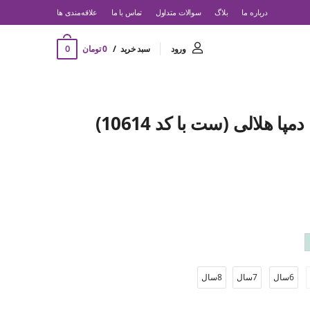
درباره ما
بلاگ
سوالات متداول
تماس با ما
‌علاقه‌مندی ها
0
ورود
سبد خرید
0 تومان
 هلالی (ست با کد 10614)
6سال
7سال
8سال