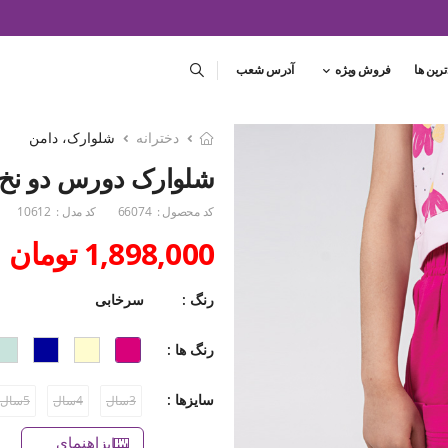
ترین ها
فروش ویژه
آدرس شعب
دخترانه
شلوارک، دامن
شلوارک دورس دو نخ دمپا
کد محصول :
66074
کد مدل :
10612
1,898,000 تومان
رنگ :
سرخابی
رنگ ها :
سایزها :
3سال
4سال
5سال
راهنمای سایز