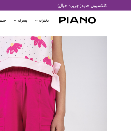
کلکسیون جدید( جزیره خیال)
دخترانه
پسرانه
جدید