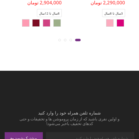
2,290,000 تومان
2,904,000 تومان
3سال تا 8سال
8سال تا 12سال
شماره تلفن همراه خود را وارد کنید
و اولین نفری باشید که از زمان پروموشن ها و تخفیفات و حتی
کدهای تخفیف باخبر می‌شود!
مشترک شوید