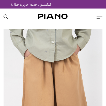
کلکسیون جدید( جزیره خیال)