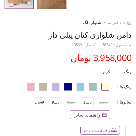
دخترانه
شلوار، لگ
دامن شلواری کتان پیلی دار
کد محصول :
66349
کد مدل :
10569
3,958,000 تومان
رنگ :
کرم
رنگ ها :
سایزها :
5سال
6سال
7سال
8سال
9سال
راهنمای سایز
راهنمای شست و شو