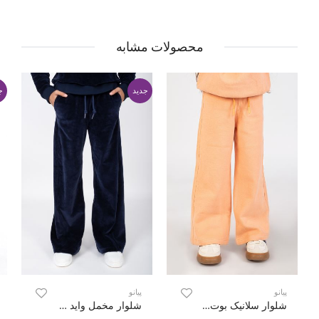
محصولات مشابه
جدید
ج
پیانو
پیانو
شلوار سلانیک بوت کات (ست با کد 10532)
شلوار مخمل واید (ست با کد 10699)