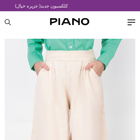
کلکسیون جدید( جزیره خیال)