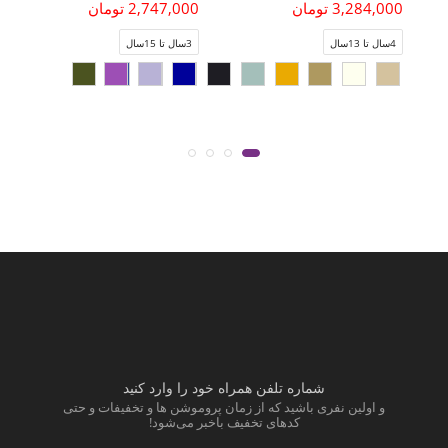
3,284,000 تومان
2,747,000 تومان
4سال تا 13سال
3سال تا 15سال
شماره تلفن همراه خود را وارد کنید
و اولین نفری باشید که از زمان پروموشن ها و تخفیفات و حتی
کدهای تخفیف باخبر می‌شود!