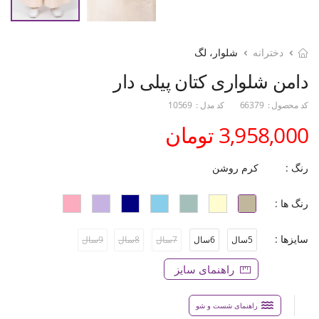
دخترانه
شلوار، لگ
دامن شلواری کتان پیلی دار
کد محصول :
66379
کد مدل :
10569
3,958,000 تومان
رنگ :
کرم روشن
رنگ ها :
سایزها :
5سال
6سال
7سال
8سال
9سال
راهنمای سایز
راهنمای شست و شو