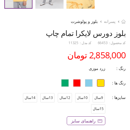
پسرانه
بلوز و پولوشرت
بلوز دورس لایکرا تمام چاپ
کد محصول :
66453
کد مدل :
11325
2,858,000 تومان
رنگ :
زرد موزی
رنگ ها :
سایزها :
9سال
10سال
12سال
13سال
14سال
15سال
راهنمای سایز