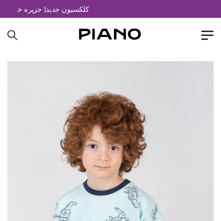
کلکسیون جدید( جزیره خیال)