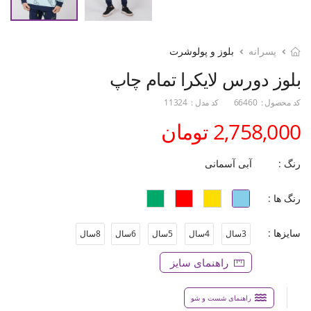
پسرانه
بلوز و پولوشرت
بلوز دورس لایکرا تمام چاپ
کد محصول :
66460
کد مدل :
11324
2,758,000 تومان
رنگ :
آبی آسمانی
رنگ ها :
سایزها :
3سال
4سال
5سال
6سال
8سال
راهنمای سایز
راهنمای شست و شو