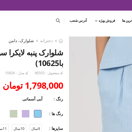
ترین ها
فروش ویژه
آدرس شعب
دخترانه
شلوارک، دامن
شلوارک پنبه لایکرا 
با10625)
کد محصول :
66505
کد مدل :
10626
1,798,000 تومان
رنگ :
آبی آسمانی
رنگ ها :
سایزها :
9سال
10سال
11سال