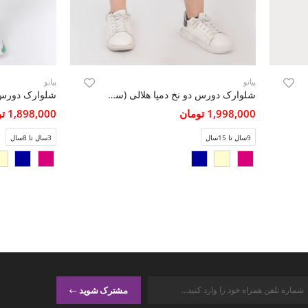
پیانو
پیانو
شلوارک دورس دو نخ دمپا هلالی (ست با کد 10615)
1,998,000 تومان
1,898,000 تومان
9سال تا 15سال
3سال تا 8سال
مشترک شوید