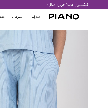
کلکسیون جدید( جزیره خیال)
دخترانه
پسرانه
جدید