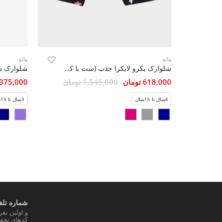
پیانو
پیانو
شلوارک یکرو لایکرا جذب (ست با کد 10107)
618,000 تومان
1,545,000 تومان
2,375,000 تو
4سال تا 15سال
3سال تا 15سال
شماره تلفن
و اولین نف
کدهای تخفی