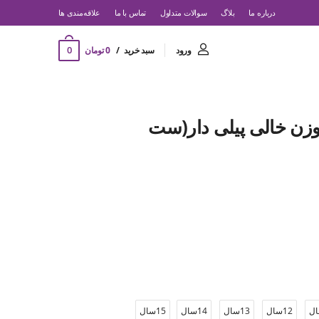
درباره ما
بلاگ
سوالات متداول
تماس با ما
‌علاقه‌مندی ها
0
ورود
سبد خرید
0 تومان
سوزن خالی پیلی دار(ست
12سال
13سال
14سال
15سال