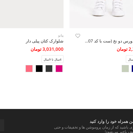
پیانو
شلوارک دورس دو نخ (ست با کد 10807)
شلوارک کتان پیلی دار
مان
3,031,000 تومان
4سال تا 9سال
 همراه خود را وارد کنید
ری باشید که از زمان پروموشن ها و تخفیفات و حتی
ف باخبر می‌شود!