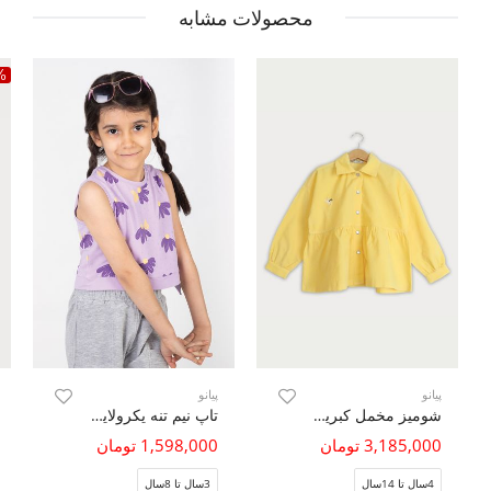
محصولات مشابه
%
پیانو
پیانو
شومیز مخمل کبریتی آستین بلند چین دار
تاپ نیم تنه یکرولایکرا دمپا گره ای (ست با کد10612)
3,185,000 تومان
1,598,000 تومان
4سال تا 14سال
3سال تا 8سال