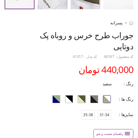
پسرانه
جوراب طرح خرس و روباه پک
دوتایی
کد محصول :
66587
کد مدل :
41017
440,000 تومان
رنگ :
سفید
رنگ ها :
سایزها :
35-38
31-34
راهنمای شست و شو