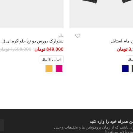
پیانو
 مام استایل
شلوارک دورس دو نخ جلو گره ای (ست با کد10221-10220)
مان
849,000 تومان
1,698,000 تومان
4سال تا 15سال
 همراه خود را وارد کنید
ری باشید که از زمان پروموشن ها و تخفیفات و حتی
ف باخبر می‌شود!