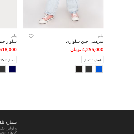
پیانو
پیانو
سرهمی جین شلواری
شلوار جین
4,255,000 تومان
3,518,000 تو
4سال تا 9سال
3سال تا 15سال
شماره تلفن
و اولین نف
کدهای تخفی