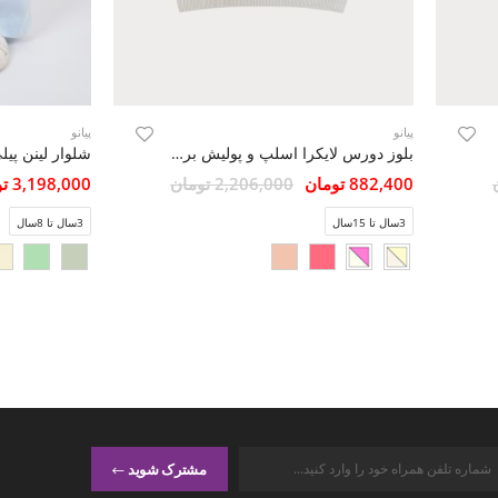
پیانو
پیانو
بلوز دورس لایکرا اسلپ و پولیش برش دار
شلوار لینن پیل
882,400 تومان
2,206,000 تومان
3,198,000 تومان
3سال تا 15سال
3سال تا 8سال
مشترک شوید