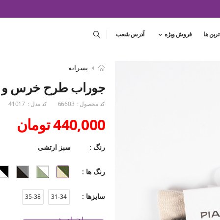
ترین ها
فروش ویژه
آدرس شعب
پسرانه
جوراب طرح خرس و رو
کد محصول :
66603
کد مدل :
41017
440,000 تومان
رنگ :
سبز ارتشی
رنگ ها :
سایزها :
35-38
31-34
راهنمای شست و