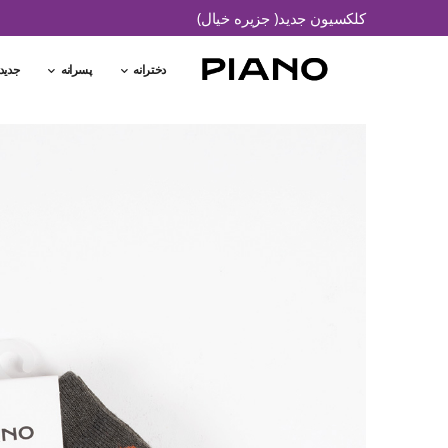
کلکسیون جدید( جزیره خیال)
دخترانه
پسرانه
جدید