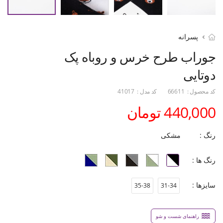
پسرانه
جوراب طرح خرس و روباه پک
دوتایی
کد محصول :
66611
کد مدل :
41017
440,000 تومان
رنگ :
مشکی
رنگ ها :
سایزها :
35-38
31-34
راهنمای شست و شو