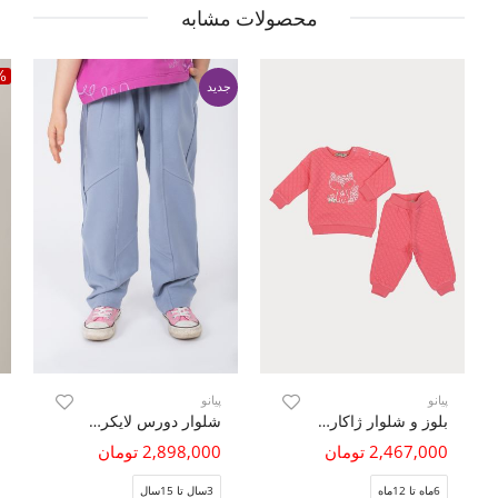
محصولات مشابه
%
جدید
پیانو
پیانو
بلوز و شلوار ژاکارد حبابی نوزادی
شلوار دورس لایکرا خمره ای برش دار
2,467,000 تومان
2,898,000 تومان
6ماه تا 12ماه
3سال تا 15سال