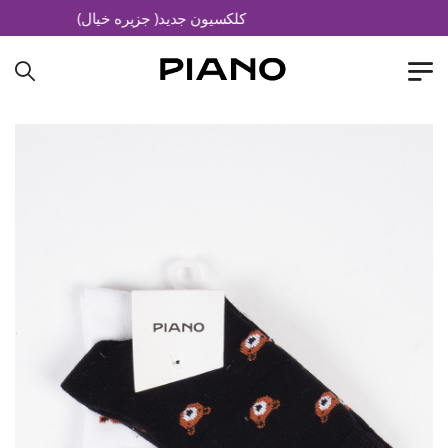
کلکسیون جدید( جزیره خیال)