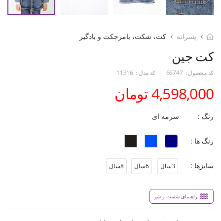
پسرانه
کت، شکت، بامرجکت و بادگیر
کت جین
کد محصول :
66747
کد مدل :
11316
4,598,000 تومان
رنگ :
سرمه ای
رنگ ها :
سایزها :
3سال
6سال
8سال
راهنمای شست و شو