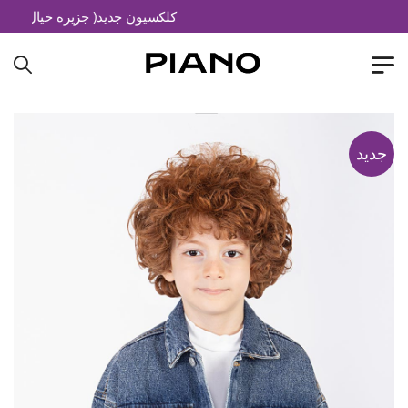
کلکسیون جدید( جزیره خیال)
جدید