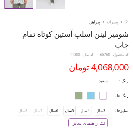
پسرانه
پیراهن
شومیز لینن اسلپ آستین کوتاه تمام
چاپ
کد محصول :
66760
کد مدل :
11308
4,068,000 تومان
رنگ :
سفید
رنگ ها :
سایزها :
3سال
4سال
5سال
6سال
7سال
8سال
راهنمای سایز