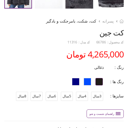
پسرانه
کت، شکت، بامرجکت و بادگیر
کت جین
کد محصول :
66786
کد مدل :
11316
4,265,000 تومان
رنگ :
ذغالی
رنگ ها :
سایزها :
3سال
4سال
5سال
6سال
7سال
8سال
راهنمای شست و شو