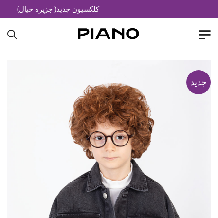
کلکسیون جدید( جزیره خیال)
جدید