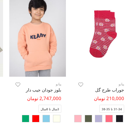
پیانو
پیانو
جوراب طرح گل
بلوز جودان جیب دار
210,000 تومان
2,747,000 تومان
31-34 تا 35-38
3سال تا 8سال