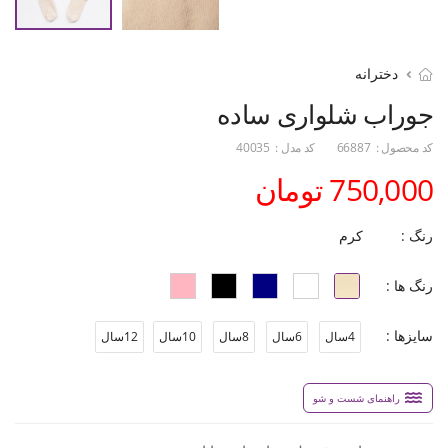
دخترانه
جوراب شلواری ساده
کد محصول :
66887
کد مدل :
40035
750,000 تومان
رنگ :
کرم
رنگ ها :
سایزها :
4سال
6سال
8سال
10سال
12سال
راهنمای شست و شو