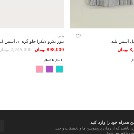
پیانو
ل آستین بلند
بلوز یکرو لایکرا جلو گره ا
مان
898,000 تومان
2,245,000 تومان
3سال تا 8سال
 همراه خود را وارد کنید
ری باشید که از زمان پروموشن ها و تخفیفات و حتی
ف باخبر می‌شود!