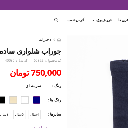
ترین ها
فروش ویژه
آدرس شعب
دخترانه
جوراب شلواری ساده
کد محصول :
66892
کد مدل :
40035
750,000 تومان
رنگ :
سرمه ای
رنگ ها :
سایزها :
4سال
6سال
8سال
راهنمای شست و