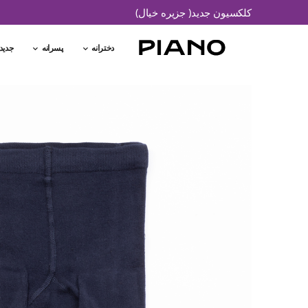
کلکسیون جدید( جزیره خیال)
دخترانه
پسرانه
جدید