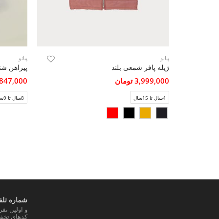
پیانو
پیانو
ژیله پافر شمعی بلند
پیراهن شن
3,999,000 تومان
3,847,000 تو
4سال تا 15سال
8سال تا 9سال
شماره تلفن
و اولین نف
کدهای تخفی