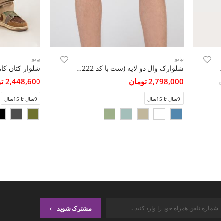
پیانو
پیانو
ی آستین افتاده
شلوارک وال دو لایه (ست با کد 11222)
شلوار کتان کار
2,798,000 تومان
2,448,600 تومان
9سال تا 15سال
9سال تا 15سال
مشترک شوید