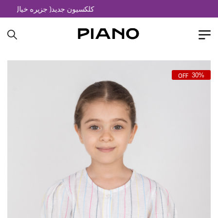
کلکسیون جدید( جزیره خیال)
30%