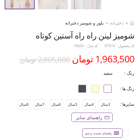
دخترانه
بلوز و شومیز دخترانه
شومیز لینن راه راه آستین کوتاه
کد محصول :
67074
کد مدل :
10629
1,963,500 تومان
2,805,000 تومان
رنگ :
سفید
رنگ ها :
سایزها :
3سال
4سال
5سال
6سال
7سال
8سال
راهنمای سایز
راهنمای شست و شو