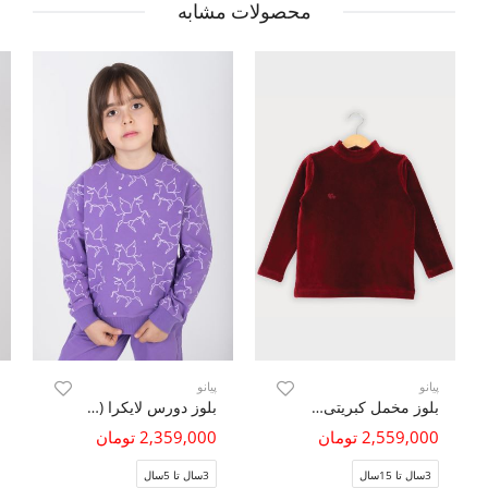
محصولات مشابه
پیانو
پیانو
بلوز مخمل کبریتی یقه سه سانت
بلوز دورس لایکرا (ست با کد 10708)
2,559,000 تومان
2,359,000 تومان
3سال تا 15سال
3سال تا 5سال