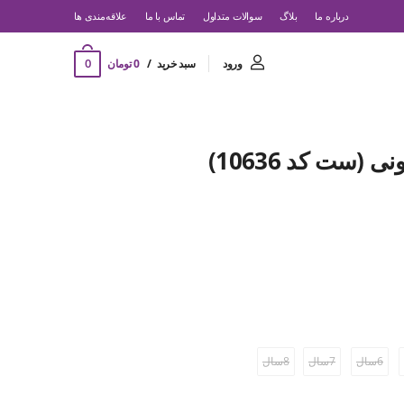
درباره ما
بلاگ
سوالات متداول
تماس با ما
‌علاقه‌مندی ها
0
ورود
سبد خرید
0 تومان
 (ست کد 10636)
6سال
7سال
8سال