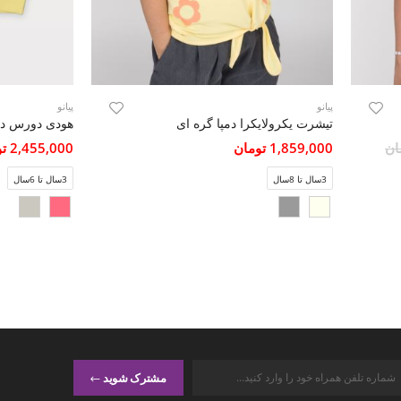
پیانو
پیانو
تیشرت یکرولایکرا دمپا گره ای
هودی دورس دو 
1,859,000 تومان
2,455,000 تومان
3سال تا 8سال
3سال تا 6سال
مشترک شوید