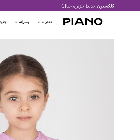
کلکسیون جدید( جزیره خیال)
دخترانه
پسرانه
جدید