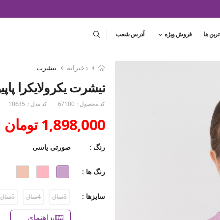
ترین ها
فروش ویژه
آدرس شعب
دخترانه
تیشرت
تیشرت یکرولایکرا پاپیونی
کد محصول :
67100
کد مدل :
10635
1,898,000 تومان
رنگ :
صورتی یاسی
رنگ ها :
سایزها :
3سال
4سال
5سال
راهنمای سایز