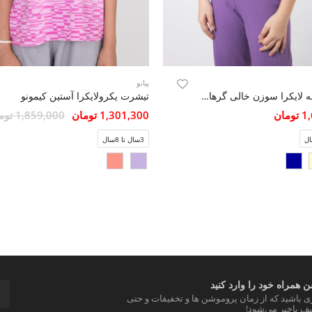
پیانو
تیشرت پنبه لایکرا سوزن خالی گره‏ای(ست با کد10578)
تیشرت یکرولایکرا آستین کیمونو
مان
1,301,300 تومان
1,859,000 تومان
3سال تا 8سال
 همراه خود را وارد کنید
ری باشید که از زمان پروموشن ها و تخفیفات و حتی
ف باخبر می‌شود!