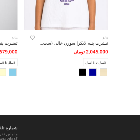
پیانو
پیانو
تیشرت پنبه لایکرا سوزن خالی (ست با کد 10790)
2,045,000 تومان
1,679,000 تو
3سال تا 15سال
3سال تا 8سال
شماره تلفن
و اولین نف
کدهای تخفی