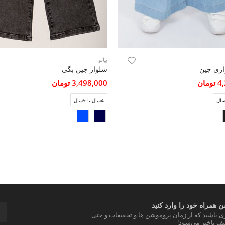
پیانو
اری جین
شلوار جین بگی
مان
3,498,000 تومان
4سال تا 9سال
 همراه خود را وارد کنید
ری باشید که از زمان پروموشن ها و تخفیفات و حتی
ف باخبر می‌شود!