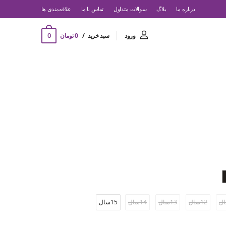
درباره ما
بلاگ
سوالات متداول
تماس با ما
‌علاقه‌مندی ها
0
ورود
سبد خرید
0 تومان
12سال
13سال
14سال
15سال