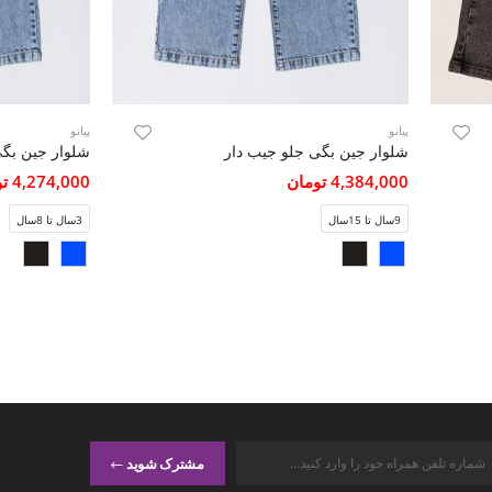
پیانو
پیانو
شلوار جین بگی جلو جیب دار
شلوار جین بگی
4,384,000 تومان
4,274,000 تومان
9سال تا 15سال
3سال تا 8سال
مشترک شوید