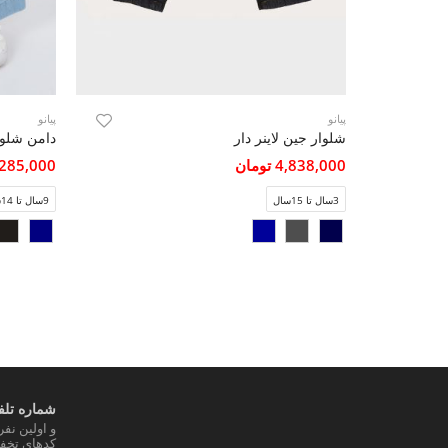
پیانو
پیانو
شلوار جین لاینر دار
دامن شلو
4,838,000 تومان
4,285,000 تو
3سال تا 15سال
9سال تا 14سال
شماره تلفن
و اولین نف
کدهای تخفی