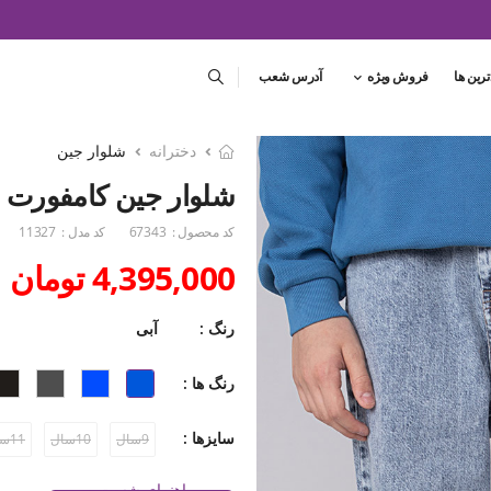
ترین ها
فروش ویژه
آدرس شعب
دخترانه
شلوار جین
شلوار جین کامفورت
کد محصول :
67343
کد مدل :
11327
4,395,000 تومان
رنگ :
آبی
رنگ ها :
سایزها :
9سال
10سال
11سال
راهنمای شست و