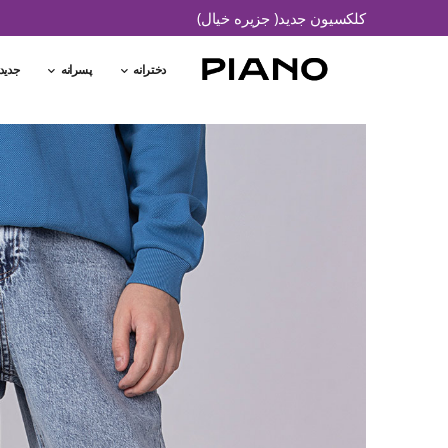
کلکسیون جدید( جزیره خیال)
دخترانه
پسرانه
جدید