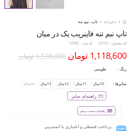
دخترانه
تاپ، نیم تنه
تاپ نبم تنه فاینریب یک در میان
کد محصول :
67553
کد مدل :
10566
1,118,600 تومان
1,598,000 تومان
رنگ :
طوسی
سایزها :
10سال
11سال
12سال
13سال
14سال
راهنمای سایز
راهنمای شست و شو
پرداخت قسطی و اعتباری با اسنپ‌پی