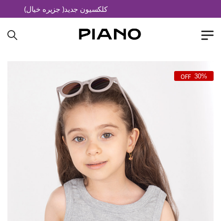
کلکسیون جدید( جزیره خیال)
30%