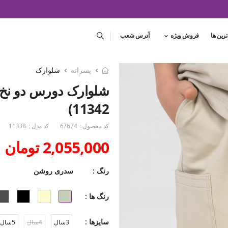
ترین ها
فروش ویژه
آدرس شعب
پسرانه
شلوارک
شلوارک دورس دو نخ د
11342)
کد محصول :
67674
کد مدل :
11338
2,055,000 تومان
رنگ :
سدری روشن
رنگ ها :
سایزها :
3سال
4سال
5سال