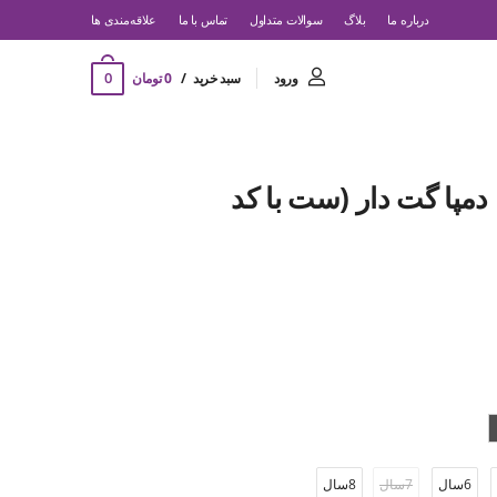
درباره ما
بلاگ
سوالات متداول
تماس با ما
‌علاقه‌مندی ها
0
ورود
سبد خرید
0 تومان
مپا گت دار (ست با کد
6سال
7سال
8سال