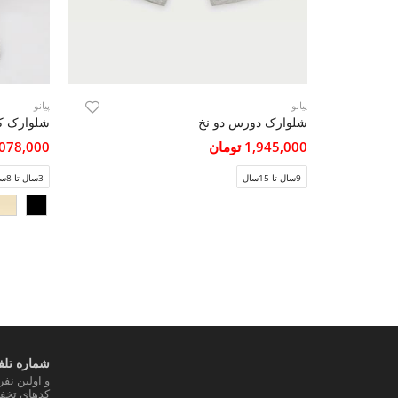
پیانو
پیانو
شلوارک دورس دو نخ
شلوارک کتا
1,945,000 تومان
3,078,000 تو
9سال تا 15سال
3سال تا 8سال
شماره تلفن
و اولین نف
کدهای تخفی