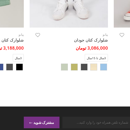
پیانو
پیانو
شلوارک کتان جودان
شلوارک کتان
3,086,000 تومان
3,188,000 تومان
3سال تا 15سال
3سال
مشترک شوید