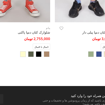
پیانو
ن دمپا پیلی دار
شلوارک کتان دمپا پاکتی
مان
2,755,000 تومان
3سال تا 8سال
 همراه خود را وارد کنید
ری باشید که از زمان پروموشن ها و تخفیفات و حتی
ف باخبر می‌شود!