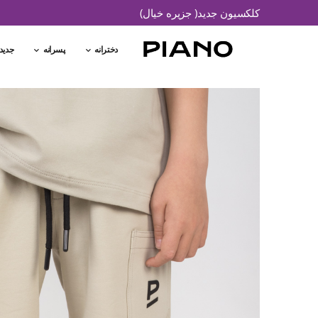
کلکسیون جدید( جزیره خیال)
دخترانه
پسرانه
جدید