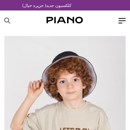
کلکسیون جدید( جزیره خیال)