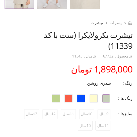
پسرانه
تیشرت
تیشرت یکرولایکرا (ست با کد
11339)
کد محصول :
67732
کد مدل :
11343
1,898,000 تومان
رنگ :
سدری روشن
رنگ ها :
سایزها :
9سال
10سال
11سال
12سال
13سال
14سال
15سال