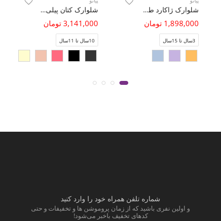
پیانو
پیانو
شلوارک ژاکارد طرح گندمی (ست با کد 10791)
شلوارک کتان پیلی دار
1,898,000 تومان
3,141,000 تومان
3سال تا 15سال
10سال تا 11سال
شماره تلفن همراه خود را وارد کنید
و اولین نفری باشید که از زمان پروموشن ها و تخفیفات و حتی
کدهای تخفیف باخبر می‌شود!