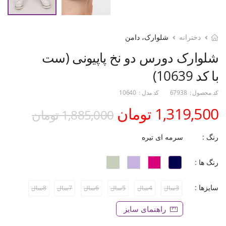
دخترانه
شلوارک، دامن
شلوارک دورس دو نخ پاپیونی (ست
با کد 10639)
کد محصول :
67938
کد مدل :
10640
1,319,500 تومان
1,885,000 تومان
رنگ :
سرمه ای تیره
رنگ ها :
سایزها :
3سال
4سال
5سال
6سال
7سال
8سال
راهنمای سایز