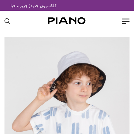
کلکسیون جدید( جزیره خیال)