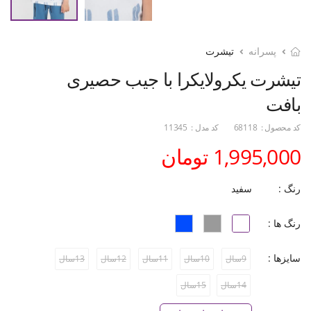
پسرانه
تیشرت
تیشرت یکرولایکرا با جیب حصیری
بافت
کد محصول :
68118
کد مدل :
11345
1,995,000 تومان
رنگ :
سفید
رنگ ها :
سایزها :
9سال
10سال
11سال
12سال
13سال
14سال
15سال