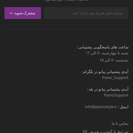
مشترک شوید
ساعت های پاسخگویی پشتیبانی :
شنبه تا چهارشنبه : 9 الی 17
پنجشنبه : 9 الی 14
آیدی پشتیبانی پیانو در تلگرام :
Piano_Support
آیدی پشتیبانی پیانو در بله :
PianoSupport
ایمیل :
info@pianostyle.ir
تماس با ما
شرایط بازگشت و تعویض کالا