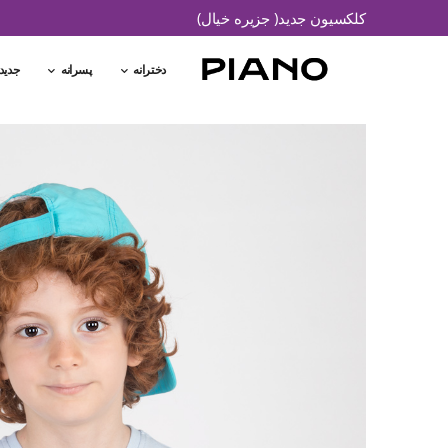
کلکسیون جدید( جزیره خیال)
دخترانه
پسرانه
جدید