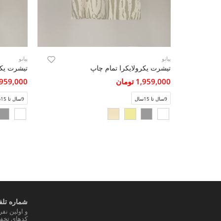
پیانو
پیانو
تیشرت یکرولایکرا تمام چاپ
تیشرت یکر
1,959,000 تومان
1,959,000 تو
9سال تا 15سال
9سال تا 15سال
شماره تلفن
و اولین نف
کدهای تخفی