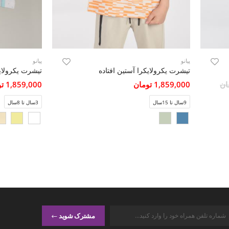
پیانو
پیانو
تیشرت یکرولایکرا آستین افتاده
تیشرت یکرولای
1,859,000 تومان
1,859,000 تومان
9سال تا 15سال
3سال تا 8سال
مشترک شوید