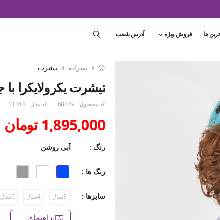
ترین ها
فروش ویژه
آدرس شعب
پسرانه
تیشرت
تیشرت یکرولایکرا با
کد محصول :
68249
کد مدل :
11344
1,895,000 تومان
رنگ :
آبی روشن
رنگ ها :
سایزها :
3سال
4سال
5سال
راهنمای سایز