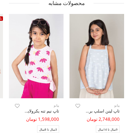
محصولات مشابه
%
پیانو
پیانو
تاپ لینن اسلپ برش دار
تاپ نیم تنه یکرولایکرا دمپا گره ای (ست با کد10612)
2,748,000 تومان
1,598,000 تومان
9سال تا 14سال
3سال تا 8سال