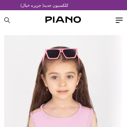
کلکسیون جدید( جزیره خیال)