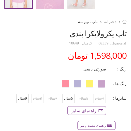
دخترانه
تاپ، نیم تنه
تاپ یکرولایکرا بندی
کد محصول :
68339
کد مدل :
10649
1,598,000 تومان
رنگ :
صورتی یاسی
رنگ ها :
سایزها :
4سال
5سال
6سال
7سال
8سال
9سال
راهنمای سایز
راهنمای شست و شو