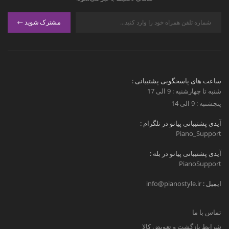
مشترک شوید
ساعت های پاسخگویی پشتیبانی :
شنبه تا چهارشنبه : 9 الی 17
پنجشنبه : 9 الی 14
آیدی پشتیبانی پیانو در تلگرام :
Piano_Support
آیدی پشتیبانی پیانو در بله :
PianoSupport
ایمیل :
info@pianostyle.ir
تماس با ما
شرایط بازگشت و تعویض کالا