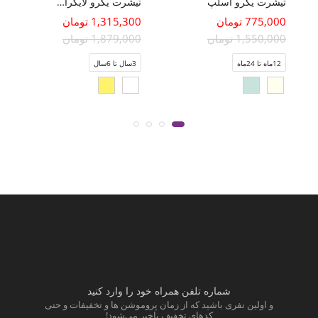
تیشرت یکرو اسلپ
تیشرت یکرو لایکرا سرشانه برگشته
775,000 تومان
1,315,300 تومان
1,550,000 تومان
1,879,000 تومان
12ماه تا 24ماه
3سال تا 6سال
شماره تلفن همراه خود را وارد کنید
و اولین نفری باشید که از زمان پروموشن ها و تخفیفات و حتی
کدهای تخفیف باخبر می‌شود!