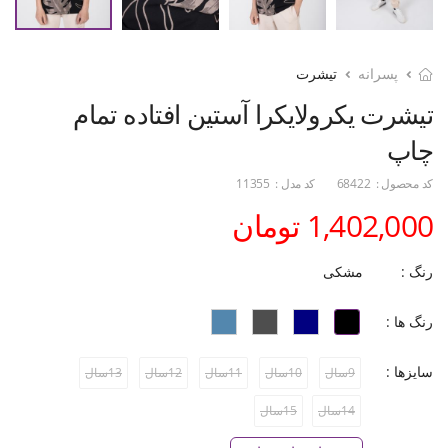
پسرانه
تیشرت
تیشرت یکرولایکرا آستین افتاده تمام
چاپ
کد محصول :
68422
کد مدل :
11355
1,402,000 تومان
رنگ :
مشکی
رنگ ها :
سایزها :
9سال
10سال
11سال
12سال
13سال
14سال
15سال